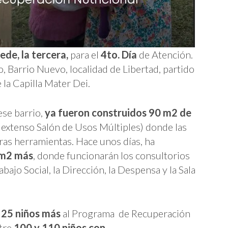
de, la tercera,
para el
4to. Día
de Atención.
, Barrio Nuevo, localidad de Libertad, partido
 la Capilla Mater Dei.
ese barrio,
ya fueron
construidos 90 m2 de
n extenso Salón de Usos Múltiples) donde las
ras herramientas. Hace unos días, ha
 m2 más
, donde funcionarán los consultorios
bajo Social, la Dirección, la Despensa y la Sala
r
25 niños más
al Programa de Recuperación
ntre
100 y 110 niños con