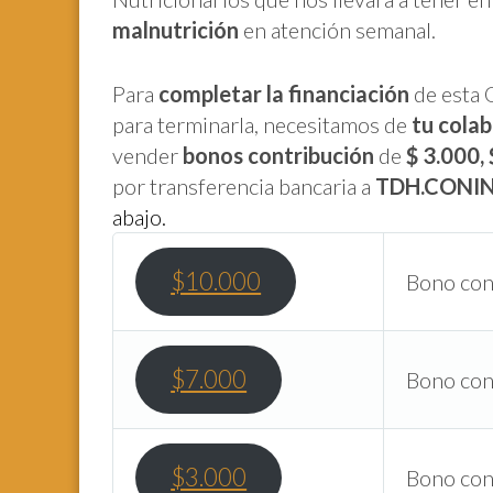
malnutrición
en atención semanal.
Para
completar la financiación
de esta 
para terminarla, necesitamos de
tu cola
vender
bonos contribución
de
$ 3.000,
por transferencia bancaria a
TDH.CONI
abajo.
$10.000
Bono cont
$7.000
Bono cont
$3.000
Bono cont